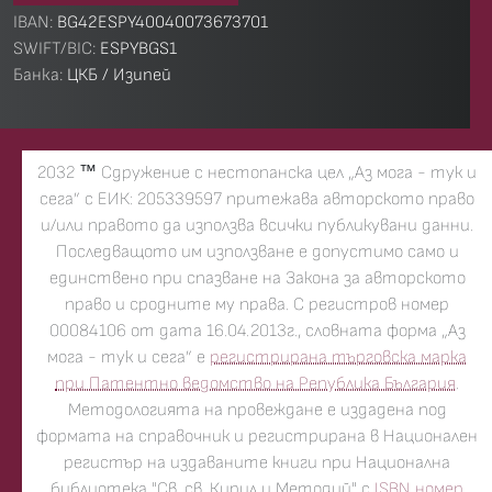
IBAN:
BG42ESPY40040073673701
SWIFT/BIC:
ESPYBGS1
Банка:
ЦКБ / Изипей
2032
™
Сдружение с нестопанска цел „Аз мога - тук и
сега” с ЕИК: 205339597 притежава авторското право
и/или правото да използва всички публикувани данни.
Последващото им използване е допустимо само и
единствено при спазване на Закона за авторското
право и сродните му права. С регистров номер
00084106 от дата 16.04.2013г., словната форма „Аз
мога - тук и сега” е
регистрирана търговска марка
при Патентно ведомство на Република България
.
Методологията на провеждане е издадена под
формата на справочник и регистрирана в Национален
регистър на издаваните книги при Национална
библиотека "Св. св. Кирил и Методий" с
ISBN номер