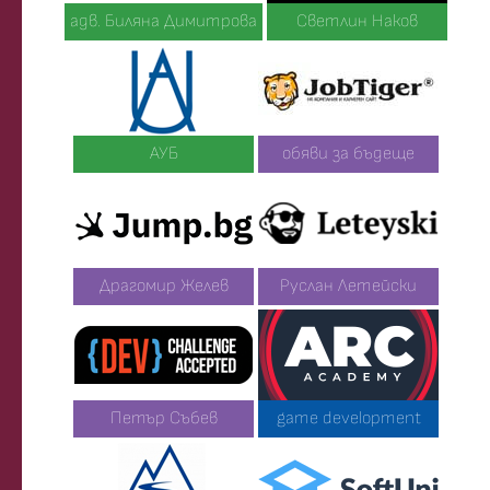
адв. Биляна Димитрова
Светлин Наков
АУБ
обяви за бъдеще
Драгомир Желев
Руслан Летейски
Петър Събев
game development