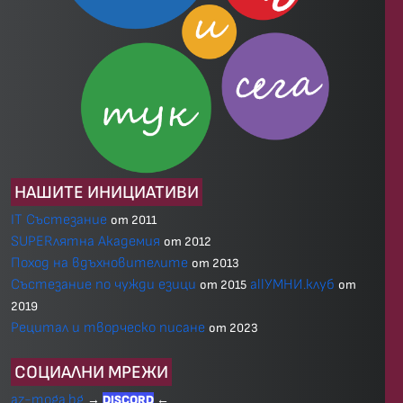
НАШИТЕ ИНИЦИАТИВИ
IT Състезание
от 2011
SUPERлятна Академия
от 2012
Поход на вдъхновителите
от 2013
Състезание по чужди езици
allУМНИ.клуб
от 2015
от
2019
Рецитал и творческо писане
от 2023
СОЦИАЛНИ МРЕЖИ
az-moga.bg
→
DISCORD
←