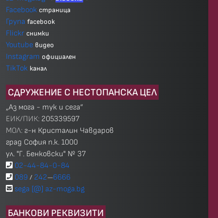
Facebook
страница
Група
facebook
Flickr
снимки
Youtube
видео
Instagram
официален
TikTok
канал
СДРУЖЕНИЕ С НЕСТОПАНСКА ЦЕЛ
„Аз мога - тук и сега”
ЕИК/ПИК:
205339597
МОЛ:
г-н Кристалин Чавдаров
град София п.к. 1000
ул. "Г. Бенковски" № 37
02-44-84-0-84
089
242
6666
/
—
sega [@] az-moga.bg
БАНКОВИ РЕКВИЗИТИ