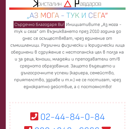
„АЗ МОГА - ТУК И СЕГА”
Сърдечно благодаря Ви!
Инициативите „Аз мога -
тук и сега” от възникването през 2010 година до
днес се осъществяват, чрез единение от
съмишленици. Различни физически и юридически лица
обединени в сдружение с нестопанска цел в полза на
и за деца, юноши, младежи и преподаватели от/в
средното образование. Защото бъдещето и
дългосрочните успехи (кариера, семейство,
приятелство, здраве и т.н.) не се постигат, чрез
еднократно действие, а с постоянство!
02-44-84-0-84