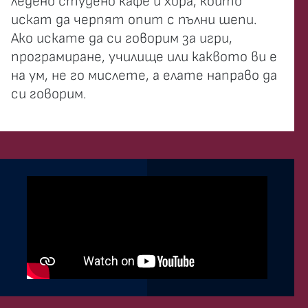
ледено студено кафе и хора, които
искат да черпят опит с пълни шепи.
Ако искате да си говорим за игри,
програмиране, училище или каквото ви е
на ум, не го мислете, а елате направо да
си говорим.