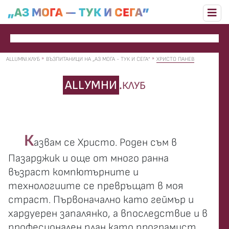
„АЗ МОГА — ТУК И СЕГА”
ALLUMNI.КЛУБ
ВЪЗПИТАНИЦИ НА „АЗ МОГА - ТУК И СЕГА”
ХРИСТО ПАНЕВ
ALLУМНИ
.
КЛУБ
К
азвам се Христо. Роден съм в
Пазарджик и още от много ранна
възраст компютърните и
технологиите се превръщат в моя
страст. Първоначално като геймър и
хардуерен запалянко, а впоследствие и в
професионален план като програмист.