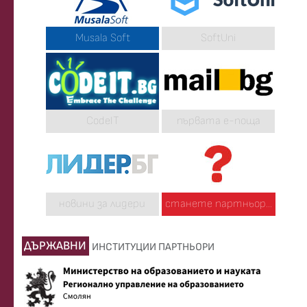
Musala Soft
SoftUni
CodeIT
първата е-поща
новини за лидери
станете партньор...
ДЪРЖАВНИ
ИНСТИТУЦИИ ПАРТНЬОРИ