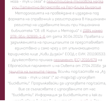
мога - тук и сега” е
регистрирана търговска марка
при Патентно ведомство на Република България
.
Методологията на провеждане е издадена под
формата на справочник и регистрирана в Национален
регистър на издаваните книги при Национална
библиотека "Св. св. Кирил и Методий" с
ISBN номер
978-954-92899-1-6
от дата 30.04.2012г. Правата и
задълженията на принципалите се представляват
единствено и само чрез и от упълномощеното
юридическо лице „Киви Дизайн” ЕООД с ЕИК: 201190533.
Дружеството прилага
регламент (ЕС) 2016/679
на
Европейския парламент и на Съвета от 27.04.2016г. за
защита на личните данни.
Всички под/сайтове на „Аз
мога - тук и сега” (*.az-moga.bg) използват
"бисквитки". Продължавайки да използвате под/сайта,
Вие се съгласявате с използваните от нас
"бисквитки". Информация за бисквитките и как ги
управляваме вижте в нашите
общи условия
. Този
сайт е реализиран с усмивка от
ʞ
ristalin
and the gang