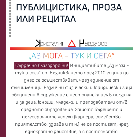
ПУБЛИЦИСТИКА, ПРОЗА
ИЛИ РЕЦИТАЛ
„АЗ МОГА - ТУК И СЕГА”
Сърдечно благодаря Ви!
Инициативите „Аз мога -
тук и сега” от възникването през 2010 година до
днес се осъществяват, чрез единение от
съмишленици. Различни физически и юридически лица
обединени в сдружение с нестопанска цел в полза на
и за деца, юноши, младежи и преподаватели от/в
средното образование. Защото бъдещето и
дългосрочните успехи (кариера, семейство,
приятелство, здраве и т.н.) не се постигат, чрез
еднократно действие, а с постоянство!