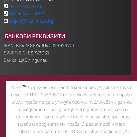
02-44-84-0-84
089
242
6666
/
—
sega [@] az-moga.bg
БАНКОВИ РЕКВИЗИТИ
IBAN:
BG42ESPY40040073673701
SWIFT/BIC:
ESPYBGS1
Банка:
ЦКБ / Изипей
2032
™
Сдружение с нестопанска цел „Аз мога - тук и
сега” с ЕИК: 205339597 притежава авторското право
и/или правото да използва всички публикувани данни.
Последващото им използване е допустимо само и
единствено при спазване на Закона за авторското
право и сродните му права. С регистров номер
00084106 от дата 16.04.2013г., словната форма „Аз