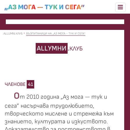
„АЗ МОГА — ТУК И СЕГА”
ALLUMNI.КЛУБ
ВЪЗПИТАНИЦИ НА „АЗ МОГА - ТУК И СЕГА”
ALLУМНИ
.
КЛУБ
ЧЛЕНОВЕ
41
О
т 2010 година „Аз мога — тук и
сега” насърчава трудолюбието,
творческото мислене и стремежа към
знанието, културата и изкуството.
Доказателство за постоянството в