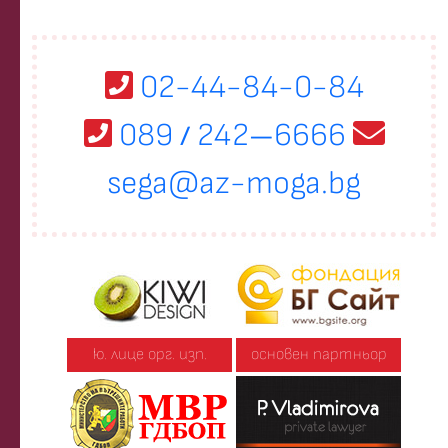
02-44-84-0-84
089
242
6666
/
—
sega@az-moga.bg
ю. лице орг. изп.
основен партньор