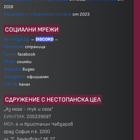
2019
Рецитал и творческо писане
от 2023
СОЦИАЛНИ МРЕЖИ
az-moga.bg
→
DISCORD
←
Facebook
страница
Група
facebook
Flickr
снимки
Youtube
видео
Instagram
официален
TikTok
канал
СДРУЖЕНИЕ С НЕСТОПАНСКА ЦЕЛ
„Аз мога - тук и сега”
ЕИК/ПИК:
205339597
МОЛ:
г-н Кристалин Чавдаров
град София п.к. 1000
ул. "Г. Бенковски" № 37