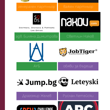
генерален партньор
важен партньор
адв. Биляна Димитрова
Светлин Наков
АУБ
обяви за бъдеще
Драгомир Желев
Руслан Летейски