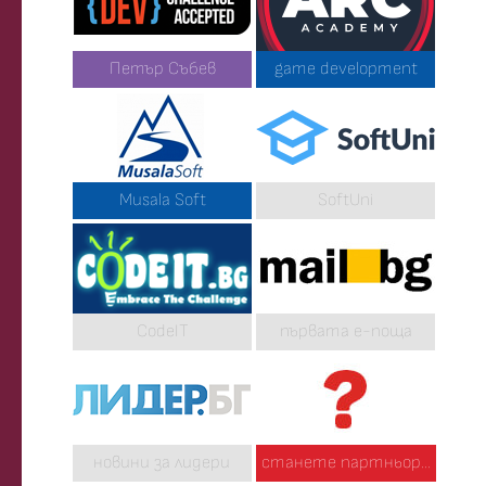
Петър Събев
game development
Musala Soft
SoftUni
CodeIT
първата е-поща
новини за лидери
станете партньор...